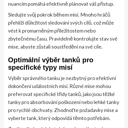
nuancím pomáhá efektivně plánovat váš přístup.
Sledujte svůj pokrok během misí. Mnoho hráčů
přehlíží důležitost sledování svých cílů, což může
vést k promarněným příležitostem nebo
zbytečnému času. Pravidelně kontrolujte stav své
mise, abyste zůstali soustředění na své cíle.
Optimální výběr tanků pro
specifické typy misí
Výběr správného tanku je nezbytný pro efektivní
dokončení událostních misí. Různé mise mohou
preferovat specifické třídy tanků, jako jsou těžké
tanky pro absorbování poškození nebo lehké tanky
pro rychlé obchvaty. Zhodnoťte požadavky mise a
vyberte tank, který odpovídá těmto potřebám.