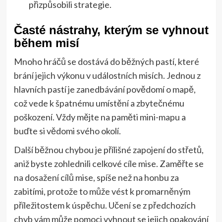
přizpůsobili strategie.
Časté nástrahy, kterým se vyhnout
během misí
Mnoho hráčů se dostává do běžných pastí, které
brání jejich výkonu v událostních misích. Jednou z
hlavních pastí je zanedbávání povědomí o mapě,
což vede k špatnému umístění a zbytečnému
poškození. Vždy mějte na paměti mini-mapu a
buďte si vědomi svého okolí.
Další běžnou chybou je přílišné zapojení do střetů,
aniž byste zohlednili celkové cíle mise. Zaměřte se
na dosažení cílů mise, spíše než na honbu za
zabitími, protože to může vést k promarněným
příležitostem k úspěchu. Učení se z předchozích
chyb vám může pomoci vyhnout se jejich opakování