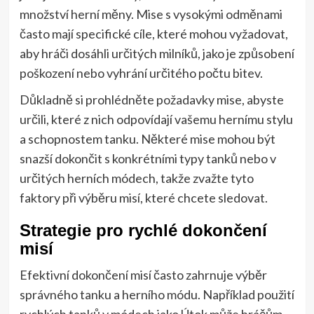
množství herní měny. Mise s vysokými odměnami
často mají specifické cíle, které mohou vyžadovat,
aby hráči dosáhli určitých milníků, jako je způsobení
poškození nebo vyhrání určitého počtu bitev.
Důkladně si prohlédněte požadavky mise, abyste
určili, které z nich odpovídají vašemu hernímu stylu
a schopnostem tanku. Některé mise mohou být
snazší dokončit s konkrétními typy tanků nebo v
určitých herních módech, takže zvažte tyto
faktory při výběru misí, které chcete sledovat.
Strategie pro rychlé dokončení
misí
Efektivní dokončení misí často zahrnuje výběr
správného tanku a herního módu. Například použití