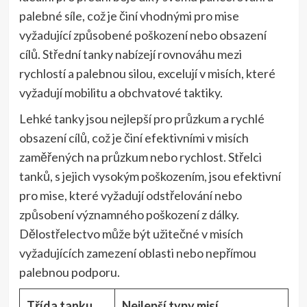
palebné síle, což je činí vhodnými pro mise
vyžadující způsobené poškození nebo obsazení
cílů. Střední tanky nabízejí rovnováhu mezi
rychlostí a palebnou silou, excelují v misích, které
vyžadují mobilitu a obchvatové taktiky.
Lehké tanky jsou nejlepší pro průzkum a rychlé
obsazení cílů, což je činí efektivními v misích
zaměřených na průzkum nebo rychlost. Střelci
tanků, s jejich vysokým poškozením, jsou efektivní
pro mise, které vyžadují odstřelování nebo
způsobení významného poškození z dálky.
Dělostřelectvo může být užitečné v misích
vyžadujících zamezení oblasti nebo nepřímou
palebnou podporu.
Třída tanku
Nejlepší typy misí