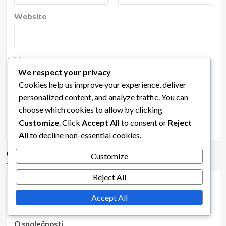
Website
Save my name, email, and website in this browser
We respect your privacy
for the next time I comment.
Cookies help us improve your experience, deliver
personalized content, and analyze traffic. You can
choose which cookies to allow by clicking
Customize
. Click
Accept All
to consent or
Reject
All
to decline non-essential cookies.
Odkazy
Customize
Reject All
Kontaktujte nás
Accept All
Obsah
O společnosti