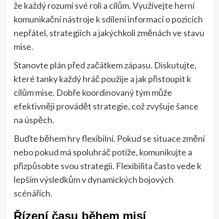
že každý rozumí své roli a cílům. Využívejte herní
komunikační nástroje k sdílení informací o pozicích
nepřátel, strategiích a jakýchkoli změnách ve stavu
mise.
Stanovte plán před začátkem zápasu. Diskutujte,
které tanky každý hráč použije a jak přistoupit k
cílům mise. Dobře koordinovaný tým může
efektivněji provádět strategie, což zvyšuje šance
na úspěch.
Buďte během hry flexibilní. Pokud se situace změní
nebo pokud má spoluhráč potíže, komunikujte a
přizpůsobte svou strategii. Flexibilita často vede k
lepším výsledkům v dynamických bojových
scénářích.
Řízení času během misí