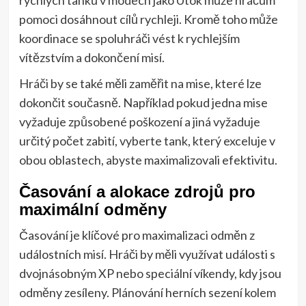
rychlých tanků v módech jako Útok může hráčům
pomoci dosáhnout cílů rychleji. Kromě toho může
koordinace se spoluhráči vést k rychlejším
vítězstvím a dokončení misí.
Hráči by se také měli zaměřit na mise, které lze
dokončit současně. Například pokud jedna mise
vyžaduje způsobené poškození a jiná vyžaduje
určitý počet zabití, vyberte tank, který exceluje v
obou oblastech, abyste maximalizovali efektivitu.
Časování a alokace zdrojů pro
maximální odměny
Časování je klíčové pro maximalizaci odměn z
událostních misí. Hráči by měli využívat události s
dvojnásobným XP nebo speciální víkendy, kdy jsou
odměny zesíleny. Plánování herních sezení kolem