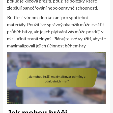
pokud je klíčová přežití, použijte položky, které
zlepšují pancéřování nebo opravné schopnosti.
Buďte si vědomi dob čekání pro spotřební
materiály. Použití ve správný okamžik může zvrátit
průběh bitvy, ale jejich plýtvání vás může později v
misi učinit zranitelnými. Plánujte své využití, abyste
maximalizovali jejich účinnost během hry.
Jak mohou hráči