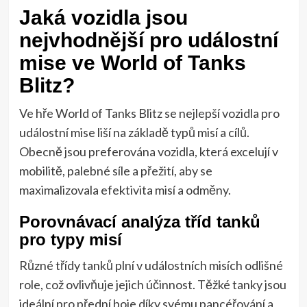
Jaká vozidla jsou
nejvhodnější pro událostní
mise ve World of Tanks
Blitz?
Ve hře World of Tanks Blitz se nejlepší vozidla pro
událostní mise liší na základě typů misí a cílů.
Obecně jsou preferována vozidla, která excelují v
mobilitě, palebné síle a přežití, aby se
maximalizovala efektivita misí a odměny.
Porovnávací analýza tříd tanků
pro typy misí
Různé třídy tanků plní v událostních misích odlišné
role, což ovlivňuje jejich účinnost. Těžké tanky jsou
ideální pro přední boje díky svému pancéřování a