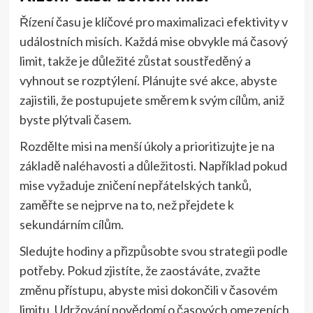
Řízení času je klíčové pro maximalizaci efektivity v
událostních misích. Každá mise obvykle má časový
limit, takže je důležité zůstat soustředěný a
vyhnout se rozptýlení. Plánujte své akce, abyste
zajistili, že postupujete směrem k svým cílům, aniž
byste plýtvali časem.
Rozdělte misi na menší úkoly a prioritizujte je na
základě naléhavosti a důležitosti. Například pokud
mise vyžaduje zničení nepřátelských tanků,
zaměřte se nejprve na to, než přejdete k
sekundárním cílům.
Sledujte hodiny a přizpůsobte svou strategii podle
potřeby. Pokud zjistíte, že zaostáváte, zvažte
změnu přístupu, abyste misi dokončili v časovém
limitu. Udržování povědomí o časových omezeních