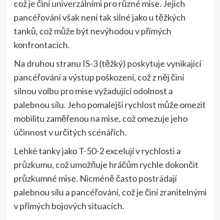
což je činí univerzálními pro různé mise. Jejich
pancéřování však není tak silné jako u těžkých
tanků, což může být nevýhodou v přímých
konfrontacích.
Na druhou stranu IS-3 (těžký) poskytuje vynikající
pancéřování a výstup poškození, což z něj činí
silnou volbu pro mise vyžadující odolnost a
palebnou sílu. Jeho pomalejší rychlost může omezit
mobilitu zaměřenou na mise, což omezuje jeho
účinnost v určitých scénářích.
Lehké tanky jako T-50-2 excelují v rychlosti a
průzkumu, což umožňuje hráčům rychle dokončit
průzkumné mise. Nicméně často postrádají
palebnou sílu a pancéřování, což je činí zranitelnými
v přímých bojových situacích.