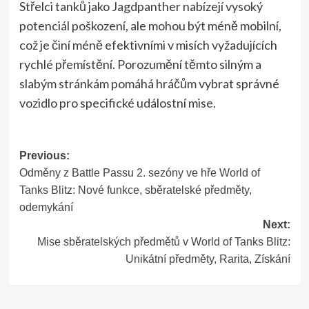
Střelci tanků jako Jagdpanther nabízejí vysoký
potenciál poškození, ale mohou být méně mobilní,
což je činí méně efektivními v misích vyžadujících
rychlé přemístění. Porozumění těmto silným a
slabým stránkám pomáhá hráčům vybrat správné
vozidlo pro specifické událostní mise.
Post
Previous:
Odměny z Battle Passu 2. sezóny ve hře World of
navigation
Tanks Blitz: Nové funkce, sběratelské předměty,
odemykání
Next:
Mise sběratelských předmětů v World of Tanks Blitz:
Unikátní předměty, Rarita, Získání