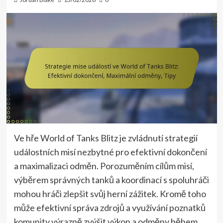
Ve hře World of Tanks Blitz je zvládnutí strategií
událostních misí nezbytné pro efektivní dokončení
a maximalizaci odměn. Porozuměním cílům misí,
výběrem správných tanků a koordinací s spoluhráči
mohou hráči zlepšit svůj herní zážitek. Kromě toho
může efektivní správa zdrojů a využívání poznatků
komunity výrazně zvýšit výkon a odměny během