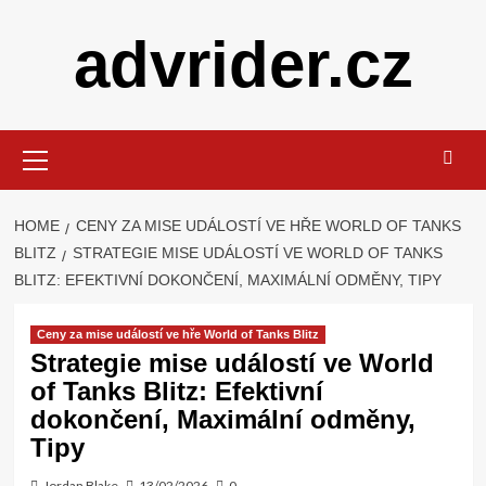
Skip
advrider.cz
to
content
Primary
Menu
HOME
CENY ZA MISE UDÁLOSTÍ VE HŘE WORLD OF TANKS
BLITZ
STRATEGIE MISE UDÁLOSTÍ VE WORLD OF TANKS
BLITZ: EFEKTIVNÍ DOKONČENÍ, MAXIMÁLNÍ ODMĚNY, TIPY
Ceny za mise událostí ve hře World of Tanks Blitz
Strategie mise událostí ve World
of Tanks Blitz: Efektivní
dokončení, Maximální odměny,
Tipy
Jordan Blake
13/02/2026
0