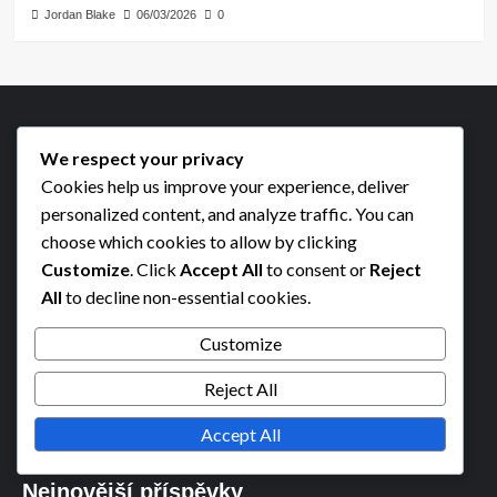
Jordan Blake
06/03/2026
0
We respect your privacy
Právní informace
Cookies help us improve your experience, deliver
personalized content, and analyze traffic. You can
Podmínky služby
choose which cookies to allow by clicking
Customize
. Click
Accept All
to consent or
Reject
Předvolby cookies
All
to decline non-essential cookies.
Kontaktujte nás
Customize
Vaše soukromí
Reject All
O společnosti
Accept All
Nejnovější příspěvky