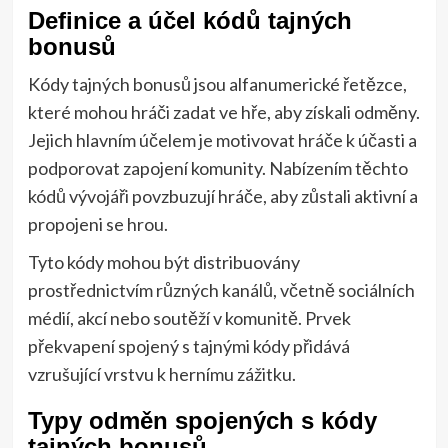
Definice a účel kódů tajných
bonusů
Kódy tajných bonusů jsou alfanumerické řetězce,
které mohou hráči zadat ve hře, aby získali odměny.
Jejich hlavním účelem je motivovat hráče k účasti a
podporovat zapojení komunity. Nabízením těchto
kódů vývojáři povzbuzují hráče, aby zůstali aktivní a
propojeni se hrou.
Tyto kódy mohou být distribuovány
prostřednictvím různých kanálů, včetně sociálních
médií, akcí nebo soutěží v komunitě. Prvek
překvapení spojený s tajnými kódy přidává
vzrušující vrstvu k hernímu zážitku.
Typy odměn spojených s kódy
tajných bonusů