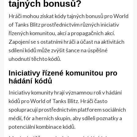
tajných bonusů?
Hráči mohou získat kódy tajných bonusů pro World
of Tanks Blitz prostřednictvím různých iniciativ
řízených komunitou, akcí a propagačních akcí.
Zapojení se s ostatními hráči a účast na aktivitách
sdílení kódů může zvýšit šance na úspěšné
uhodnutí těchto kódů.
Iniciativy řízené komunitou pro
hádání kódů
Iniciativy komunity hrají významnou roli v hádání
kódů pro World of Tanks Blitz. Hráči často
spolupracují prostřednictvím platforem sociálních
médií, fór a herních skupin, aby sdíleli poznatky a
potenciální kombinace kódů.