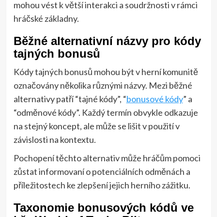
mohou vést k větší interakci a soudržnosti v rámci
hráčské základny.
Běžné alternativní názvy pro kódy
tajných bonusů
Kódy tajných bonusů mohou být v herní komunitě
označovány několika různými názvy. Mezi běžné
alternativy patří “tajné kódy”, “
bonusové kódy
” a
“odměnové kódy”. Každý termín obvykle odkazuje
na stejný koncept, ale může se lišit v použití v
závislosti na kontextu.
Pochopení těchto alternativ může hráčům pomoci
zůstat informovaní o potenciálních odměnách a
příležitostech ke zlepšení jejich herního zážitku.
Taxonomie bonusových kódů ve