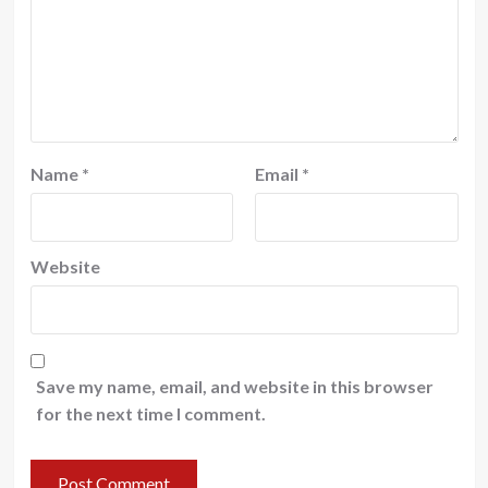
Name
*
Email
*
Website
Save my name, email, and website in this browser
for the next time I comment.