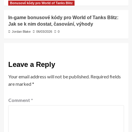
Bonusové kódy pro World of Tanks Blitz
In-game bonusové kódy pro World of Tanks Blitz:
Jak se k nim dostat, časování, výhody
Jordan Blake
06/03/2026
0
Leave a Reply
Your email address will not be published.
Required fields
are marked
*
Comment
*