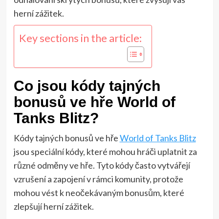
herní zážitek.
Key sections in the article:
Co jsou kódy tajných
bonusů ve hře World of
Tanks Blitz?
Kódy tajných bonusů ve hře
World of Tanks Blitz
jsou speciální kódy, které mohou hráči uplatnit za
různé odměny ve hře. Tyto kódy často vytvářejí
vzrušení a zapojení v rámci komunity, protože
mohou vést k neočekávaným bonusům, které
zlepšují herní zážitek.