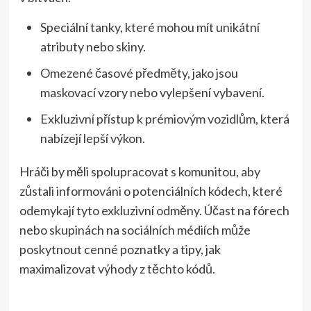
Speciální tanky, které mohou mít unikátní
atributy nebo skiny.
Omezené časové předměty, jako jsou
maskovací vzory nebo vylepšení vybavení.
Exkluzivní přístup k prémiovým vozidlům, která
nabízejí lepší výkon.
Hráči by měli spolupracovat s komunitou, aby
zůstali informováni o potenciálních kódech, které
odemykají tyto exkluzivní odměny. Účast na fórech
nebo skupinách na sociálních médiích může
poskytnout cenné poznatky a tipy, jak
maximalizovat výhody z těchto kódů.