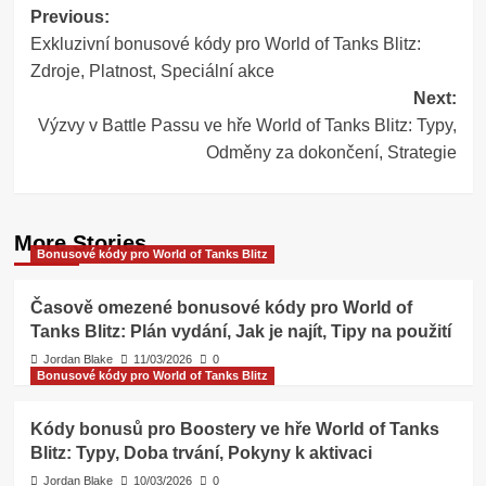
Post
Previous:
Exkluzivní bonusové kódy pro World of Tanks Blitz:
navigation
Zdroje, Platnost, Speciální akce
Next:
Výzvy v Battle Passu ve hře World of Tanks Blitz: Typy,
Odměny za dokončení, Strategie
More Stories
Bonusové kódy pro World of Tanks Blitz
Časově omezené bonusové kódy pro World of
Tanks Blitz: Plán vydání, Jak je najít, Tipy na použití
Jordan Blake
11/03/2026
0
Bonusové kódy pro World of Tanks Blitz
Kódy bonusů pro Boostery ve hře World of Tanks
Blitz: Typy, Doba trvání, Pokyny k aktivaci
Jordan Blake
10/03/2026
0