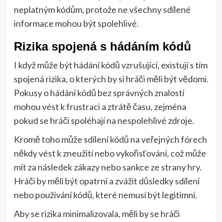
neplatným kódům, protože ne všechny sdílené
informace mohou být spolehlivé.
Rizika spojená s hádáním kódů
I když může být hádání kódů vzrušující, existují s tím
spojená rizika, o kterých by si hráči měli být vědomi.
Pokusy o hádání kódů bez správných znalostí
mohou vést k frustraci a ztrátě času, zejména
pokud se hráči spoléhají na nespolehlivé zdroje.
Kromě toho může sdílení kódů na veřejných fórech
někdy vést k zneužití nebo vykořisťování, což může
mít za následek zákazy nebo sankce ze strany hry.
Hráči by měli být opatrní a zvážit důsledky sdílení
nebo používání kódů, které nemusí být legitimní.
Aby se rizika minimalizovala, měli by se hráči