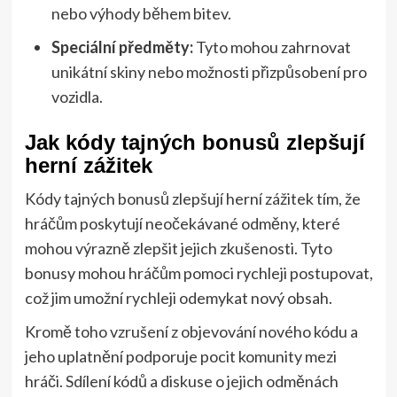
nebo výhody během bitev.
Speciální předměty:
Tyto mohou zahrnovat
unikátní skiny nebo možnosti přizpůsobení pro
vozidla.
Jak kódy tajných bonusů zlepšují
herní zážitek
Kódy tajných bonusů zlepšují herní zážitek tím, že
hráčům poskytují neočekávané odměny, které
mohou výrazně zlepšit jejich zkušenosti. Tyto
bonusy mohou hráčům pomoci rychleji postupovat,
což jim umožní rychleji odemykat nový obsah.
Kromě toho vzrušení z objevování nového kódu a
jeho uplatnění podporuje pocit komunity mezi
hráči. Sdílení kódů a diskuse o jejich odměnách