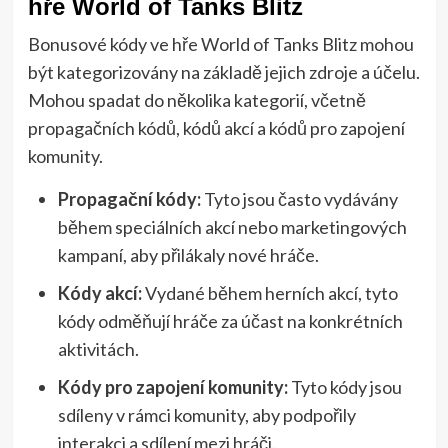
hře World of Tanks Blitz
Bonusové kódy ve hře World of Tanks Blitz mohou
být kategorizovány na základě jejich zdroje a účelu.
Mohou spadat do několika kategorií, včetně
propagačních kódů, kódů akcí a kódů pro zapojení
komunity.
Propagační kódy:
Tyto jsou často vydávány
během speciálních akcí nebo marketingových
kampaní, aby přilákaly nové hráče.
Kódy akcí:
Vydané během herních akcí, tyto
kódy odměňují hráče za účast na konkrétních
aktivitách.
Kódy pro zapojení komunity:
Tyto kódy jsou
sdíleny v rámci komunity, aby podpořily
interakci a sdílení mezi hráči.