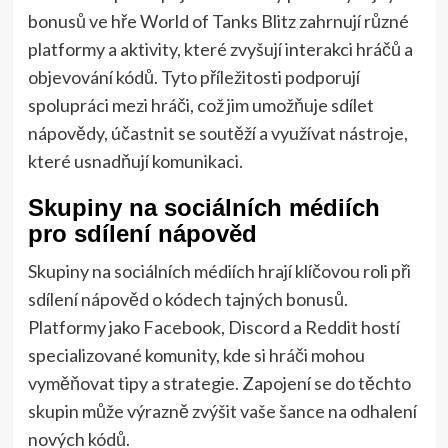
bonusů ve hře World of Tanks Blitz zahrnují různé
platformy a aktivity, které zvyšují interakci hráčů a
objevování kódů. Tyto příležitosti podporují
spolupráci mezi hráči, což jim umožňuje sdílet
nápovědy, účastnit se soutěží a využívat nástroje,
které usnadňují komunikaci.
Skupiny na sociálních médiích
pro sdílení nápověd
Skupiny na sociálních médiích hrají klíčovou roli při
sdílení nápověd o kódech tajných bonusů.
Platformy jako Facebook, Discord a Reddit hostí
specializované komunity, kde si hráči mohou
vyměňovat tipy a strategie. Zapojení se do těchto
skupin může výrazně zvýšit vaše šance na odhalení
nových kódů.