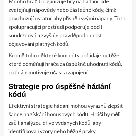
Mnoho hráčů organizuje hry na hádání, kde
zveřejňují nápovědy nebo částečné kódy, čímž
povzbuzují ostatní, aby přispěli svými nápady. Toto
spolupracující prostředí podporuje pocit
soudržnosti a zvyšuje pravděpodobnost
objevování platných kódů.
Kromě toho některé komunity pořádají soutěže,
které odměňují hráče za úspěšné uhodnutí kódů,
což dále motivuje účast a zapojení.
Strategie pro úspěšné hádání
kódů
Efektivní strategie hádání mohou výrazně zlepšit
šance na získání bonusových kódů. Hráči by měli
začít analýzou dříve vydaných kódů, aby
identifikovali vzory nebo běžné prvky.