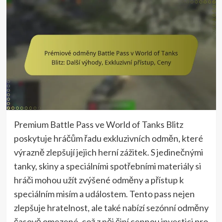
Premium Battle Pass ve World of Tanks Blitz
poskytuje hráčům řadu exkluzivních odměn, které
výrazně zlepšují jejich herní zážitek. S jedinečnými
tanky, skiny a speciálními spotřebními materiály si
hráči mohou užít zvýšené odměny a přístup k
speciálním misím a událostem. Tento pass nejen
zlepšuje hratelnost, ale také nabízí sezónní odměny
časově omezené, což z něj činí cennou investici pro