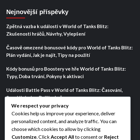
Nejnovější příspěvky
Zpětná vazba k události v World of Tanks Blitz:
Zkušenosti hráčů, Návrhy, Vylepšení
Časově omezené bonusové kódy pro World of Tanks Blitz:
Plán vydání, Jak je najít, Tipy na použití
Kódy bonusů pro Boostery ve hře World of Tanks Blitz:
Typy, Doba trvání, Pokyny k aktivaci
Události Battle Pass v World of Tanks Blitz: Časování,
Speciální mise, Další odměny
We respect your privacy
Typy misí událostí ve hře World of Tanks Blitz: Denní,
Cookies help us improve your experience, deliver
Týdenní, Speciální události, Výzvy
personalized content, and analyze traffic. You can
choose which cookies to allow by clicking
Customize
. Click
Accept All
to consent or
Reject