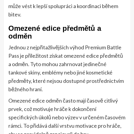
může vést k lepší spolupráci a koordinaci během
bitev.
Omezené edice předmětů a
odměn
Jednou z nejpřitažlivějších výhod Premium Battle
Pass je příležitost získat omezené edice předmětů
a odměn. Tyto mohou zahrnovat jedinečné
tankové skiny, emblémy nebo jiné kosmetické
předměty, které nejsou dostupné prostřednictvím
běžného hraní.
Omezené edice odměn často mají časově citlivý
prvek, což motivuje hráče k dokončení
specifických úkolů nebo výzev v určeném časovém
rámci. To přidává další vrstvu motivace pro hráče,
aby se pravidelně zapojovali do hry.