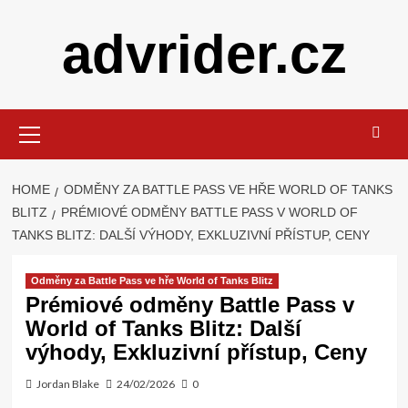
Skip
advrider.cz
to
content
Primary
Menu
HOME
ODMĚNY ZA BATTLE PASS VE HŘE WORLD OF TANKS
BLITZ
PRÉMIOVÉ ODMĚNY BATTLE PASS V WORLD OF
TANKS BLITZ: DALŠÍ VÝHODY, EXKLUZIVNÍ PŘÍSTUP, CENY
Odměny za Battle Pass ve hře World of Tanks Blitz
Prémiové odměny Battle Pass v
World of Tanks Blitz: Další
výhody, Exkluzivní přístup, Ceny
Jordan Blake
24/02/2026
0