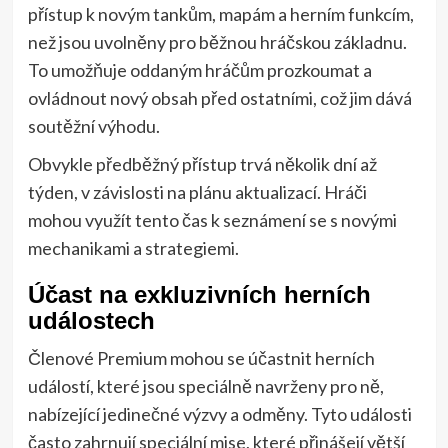
přístup k novým tankům, mapám a herním funkcím,
než jsou uvolněny pro běžnou hráčskou základnu.
To umožňuje oddaným hráčům prozkoumat a
ovládnout nový obsah před ostatními, což jim dává
soutěžní výhodu.
Obvykle předběžný přístup trvá několik dní až
týden, v závislosti na plánu aktualizací. Hráči
mohou využít tento čas k seznámení se s novými
mechanikami a strategiemi.
Účast na exkluzivních herních
událostech
Členové Premium mohou se účastnit herních
událostí, které jsou speciálně navrženy pro ně,
nabízející jedinečné výzvy a odměny. Tyto události
často zahrnují speciální mise, které přinášejí větší